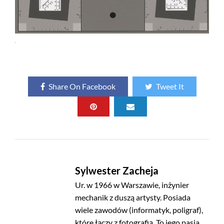
Share On Facebook
Tweet It
Sylwester Zacheja
Ur. w 1966 w Warszawie, inżynier
mechanik z duszą artysty. Posiada
wiele zawodów (informatyk, poligraf),
które łączy z fotografią. To jego pasja